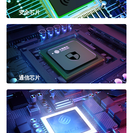
安全芯片
拥有eSIM和SE-SIM两个系列产品，在满足传统鉴权登录移
动通信网络的同时，可提供增强型的安全硬件及安全...
传统SIM
超级SIM
通信芯片
拥有NB-IoT和LTE-Cat1两个系列产品，为中低速物联网应用
提供低功耗、高集成度、高可靠性的芯片方案
NB-IoT
LTE-Cat1